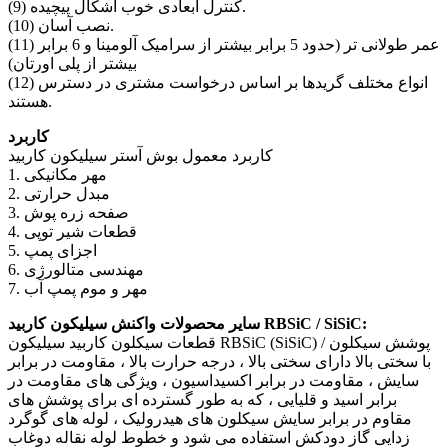
(9) کنترل ابعادی خوب اشکال پیچیده.
(10) نصب آسان.
(11) عمر طولانی تر (حدود 5 برابر بیشتر از سرامیک آلومینا و 6 برابر
بیشتر از پلی اورتان)
(12) انواع مختلف گریدها بر اساس درخواست مشتری در دسترس
هستند.
کاربرد
کاربرد معمول بوش آستر سیلیکون کاربید
1. مهر مکانیکی
2. مبدل حرارتی
3. صفحه زره پوش
4. قطعات شیر ​​توپی
5. اجزای پمپ
6. مهندسی متالورژی
7. مهر و موم پمپ آب
سایر محصولات واکنش سیلیکون کاربید RBSiC / SiSiC:
قطعات سیکلون کاربید سیلیکون RBSiC (SiSiC) / پوشش سیکلون
با سختی بالا دارای سختی بالا ، درجه حرارت بالا ، مقاومت در برابر
سایش ، مقاومت در برابر اکسیداسیون ، ویژگی های مقاومت در
برابر اسید و قلیایی ، که به طور گسترده ای برای پوشش های
مقاوم در برابر سایش سیکلون های هیدرولیک ، لوله های گوگرد
زدایی گاز دودکش استفاده می شود و خطوط لوله نقاله دوغاب