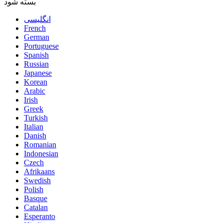
بسته شود
انگلیسی
French
German
Portuguese
Spanish
Russian
Japanese
Korean
Arabic
Irish
Greek
Turkish
Italian
Danish
Romanian
Indonesian
Czech
Afrikaans
Swedish
Polish
Basque
Catalan
Esperanto