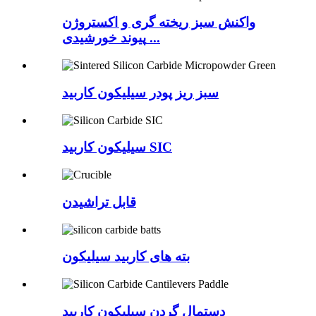
واکنش سبز ریخته گری و اکستروژن
پیوند خورشیدی ...
سبز ریز پودر سیلیکون کاربید
سیلیکون کاربید SIC
قابل تراشیدن
بته های کاربید سیلیکون
دستمال گردن سیلیکون کاربید