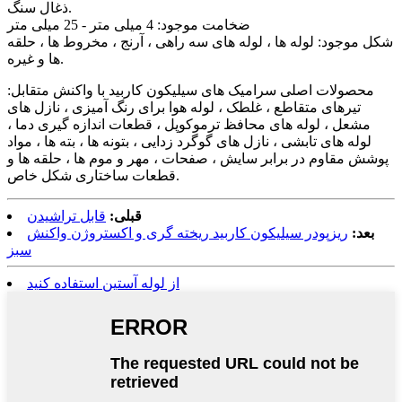
ذغال سنگ.
ضخامت موجود: 4 میلی متر - 25 میلی متر
شکل موجود: لوله ها ، لوله های سه راهی ، آرنج ، مخروط ها ، حلقه
ها و غیره.
محصولات اصلی سرامیک های سیلیکون کاربید با واکنش متقابل:
تیرهای متقاطع ، غلطک ، لوله هوا برای رنگ آمیزی ، نازل های
مشعل ، لوله های محافظ ترموکوپل ، قطعات اندازه گیری دما ،
لوله های تابشی ، نازل های گوگرد زدایی ، بتونه ها ، بته ها ، مواد
پوشش مقاوم در برابر سایش ، صفحات ، مهر و موم ها ، حلقه ها و
قطعات ساختاری شکل خاص.
قبلی:
قابل تراشیدن
بعد:
ریزپودر سیلیکون کاربید ریخته گری و اکستروژن واکنش
سبز
از لوله آستین استفاده کنید